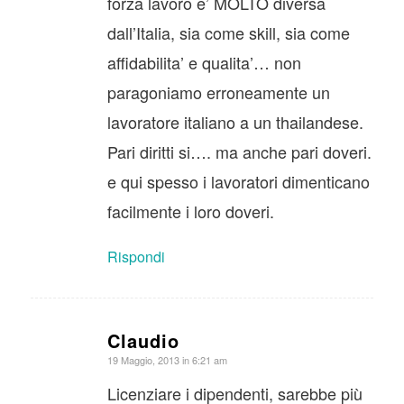
forza lavoro e’ MOLTO diversa
dall’Italia, sia come skill, sia come
affidabilita’ e qualita’… non
paragoniamo erroneamente un
lavoratore italiano a un thailandese.
Pari diritti si…. ma anche pari doveri.
e qui spesso i lavoratori dimenticano
facilmente i loro doveri.
Rispondi
Claudio
dice:
19 Maggio, 2013 in 6:21 am
Licenziare i dipendenti, sarebbe più