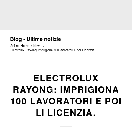
Blog - Ultime notizie
Sei in:
Home
/
News
/
Electrolux Rayong: imprigiona 100 lavoratori e poi li licenzia.
ELECTROLUX
RAYONG: IMPRIGIONA
100 LAVORATORI E POI
LI LICENZIA.