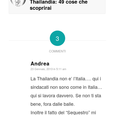
Thailandia: 49 cose che
scoprirai
3
COMMENTI
Andrea
dice:
23 Gennaio, 2013 in 5:11 am
La Thailandia non e’ l’Italia…. qui i
sindacati non sono come in Italia…
qui si lavora davvero. Se non ti sta
bene, fora dalle balle.
Inoltre il fatto del “Sequestro” mi