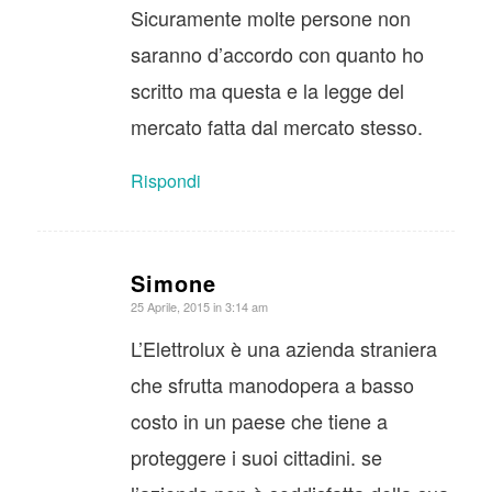
Sicuramente molte persone non
saranno d’accordo con quanto ho
scritto ma questa e la legge del
mercato fatta dal mercato stesso.
Rispondi
Simone
dice:
25 Aprile, 2015 in 3:14 am
L’Elettrolux è una azienda straniera
che sfrutta manodopera a basso
costo in un paese che tiene a
proteggere i suoi cittadini. se