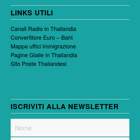
LINKS UTILI
Canali Radio in Thailandia
Convertitore Euro – Baht
Mappa uffici immigrazione
Pagine Gialle in Thailandia
Sito Poste Thailandesi
ISCRIVITI ALLA NEWSLETTER