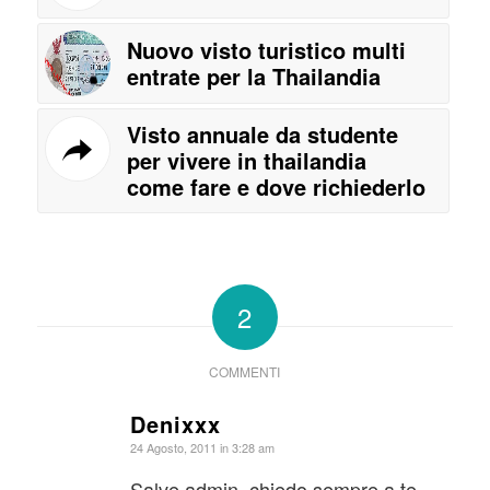
Nuovo visto turistico multi
entrate per la Thailandia
Visto annuale da studente
per vivere in thailandia
come fare e dove richiederlo
2
COMMENTI
Denixxx
dice:
24 Agosto, 2011 in 3:28 am
Salve admin, chiedo sempre a te