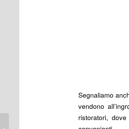
Segnaliamo anche
vendono all’ingr
ristoratori, dov
Pattaya: ammanettato nudo per 3
convenienti.