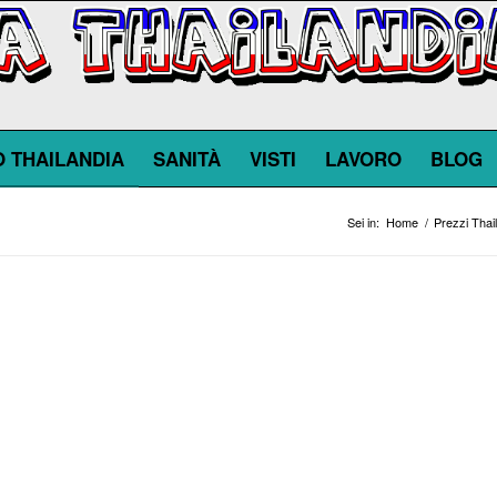
O THAILANDIA
SANITÀ
VISTI
LAVORO
BLOG
Sei in:
Home
/
Prezzi Thai