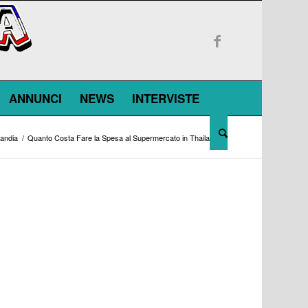
ANNUNCI
NEWS
INTERVISTE
landia
/
Quanto Costa Fare la Spesa al Supermercato in Thailandia.