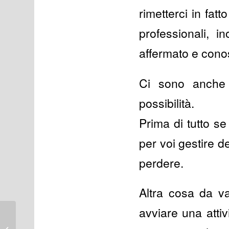
rimetterci in fat
professionali, i
affermato e conos
Ci sono anche 
possibilità.
Prima di tutto se
per voi gestire d
perdere.
Altra cosa da va
avviare una atti
Phuket, omicidio butti:
arrestato il socio