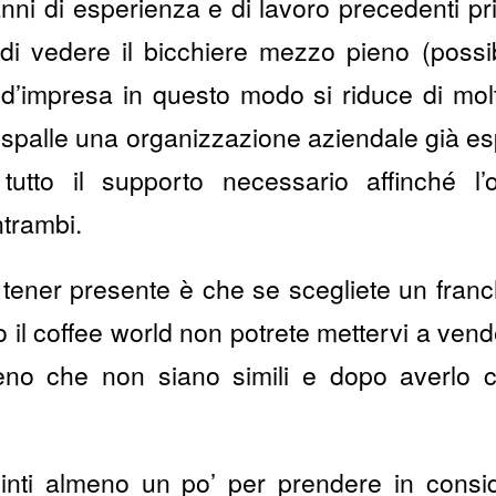
ni di esperienza e di lavoro precedenti pr
di vedere il bicchiere mezzo pieno (possib
o d’impresa in questo modo si riduce di mol
e spalle una organizzazione aziendale già es
utto il supporto necessario affinché l’op
ntrambi.
 tener presente è che se scegliete un fran
 il coffee world non potrete mettervi a vende
meno che non siano simili e dopo averlo c
vinti almeno un po’ per prendere in consi