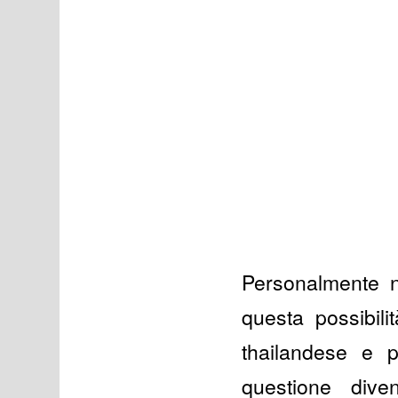
Personalmente n
questa possibil
thailandese e 
questione div