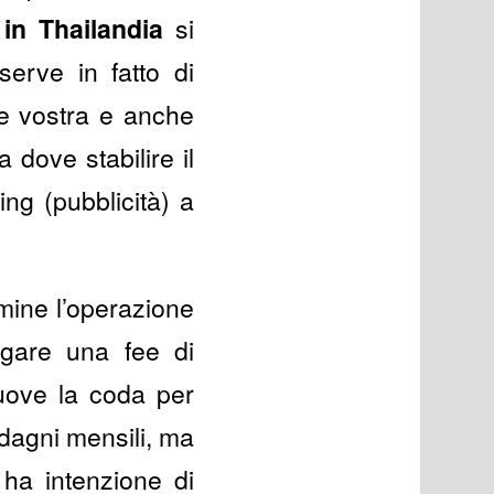
 in Thailandia
si
serve in fatto di
ne vostra e anche
 dove stabilire il
ng (pubblicità) a
rmine l’operazione
agare una fee di
muove la coda per
adagni mensili, ma
ha intenzione di