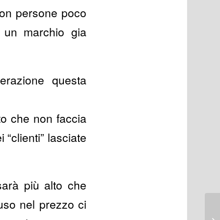
e con persone poco
on un marchio gia
erazione questa
ito che non faccia
“clienti” lasciate
sarà più alto che
uso nel prezzo ci
bu