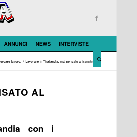
ANNUNCI
NEWS
INTERVISTE
cercare lavoro.
/
Lavorare in Thailandia, mai pensato al franchising?
NSATO AL
andia con i