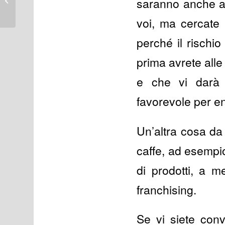
saranno anche an
daniele cavatassi
voi, ma cercate 
perché il rischi
prima avrete all
e che vi darà t
favorevole per e
Un’altra cosa da
caffe, ad esempio
di prodotti, a 
franchising.
Se vi siete con