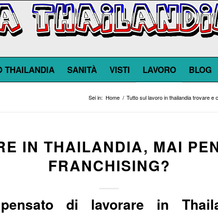
O THAILANDIA
SANITÀ
VISTI
LAVORO
BLOG
Sei in:
Home
/
Tutto sul lavoro in thailandia trovare e 
E IN THAILANDIA, MAI PE
FRANCHISING?
pensato di lavorare in Thail