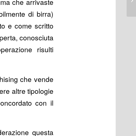
ima che arrivaste
l’
ilmente di birra)
to e come scritto
perta, conosciuta
erazione risulti
chising che vende
re altre tipologie
oncordato con il
derazione questa