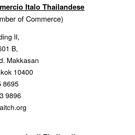
ercio Italo Thailandese
hamber of Commerce)
ing II,
601 B,
d. Makkasan
gkok 10400
5 8695
53 9896
aitch.org