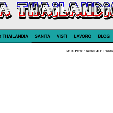
O THAILANDIA
SANITÀ
VISTI
LAVORO
BLOG
Sei in:
Home
/
Numeri utili in Thailand