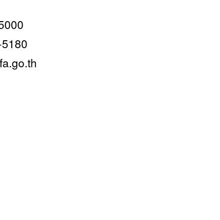
-5000
3-5180
a.go.th