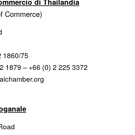
commercio di Thailandia
of Commerce)
d
22 1860/75
22 1879 – +66 (0) 2 225 3372
haichamber.org
oganale
 Road