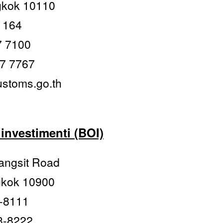
gkok 10110
 1164
7 7100
67 7767
ustoms.go.th
 investimenti (BOI)
angsit Road
gkok 10900
3-8111
3-8222