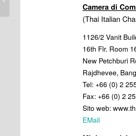
consigli e numeri utili
Camera di Comm
(Thai Italian C
1126/2 Vanit Build
16th Flr. Room 1
New Petchburi R
Rajdhevee, Ban
Tel: +66 (0) 2 25
Fax: +66 (0) 2 2
Sito web: www.th
EMail