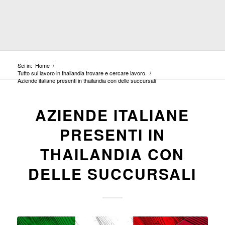
Sei in:
Home
/
Tutto sul lavoro in thailandia trovare e cercare lavoro.
/
Aziende italiane presenti in thailandia con delle succursali
AZIENDE ITALIANE
PRESENTI IN
THAILANDIA CON
DELLE SUCCURSALI