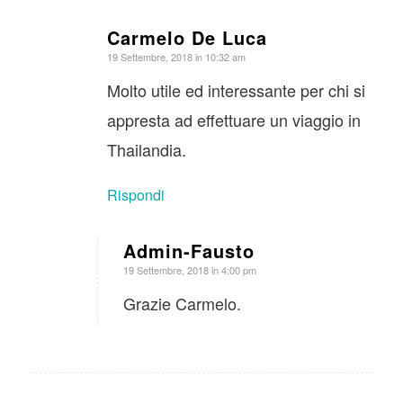
Carmelo De Luca
dice:
19 Settembre, 2018 in 10:32 am
Molto utile ed interessante per chi si
appresta ad effettuare un viaggio in
Thailandia.
Rispondi
Admin-Fausto
dice:
19 Settembre, 2018 in 4:00 pm
Grazie Carmelo.