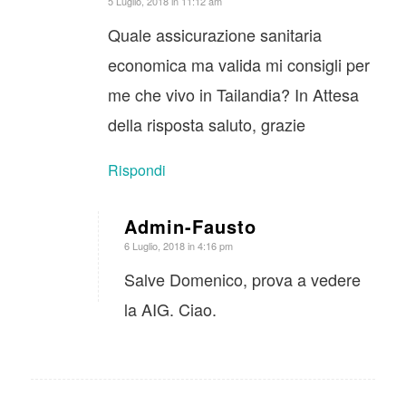
dice:
5 Luglio, 2018 in 11:12 am
Quale assicurazione sanitaria
economica ma valida mi consigli per
me che vivo in Tailandia? In Attesa
della risposta saluto, grazie
Rispondi
Admin-Fausto
dice:
6 Luglio, 2018 in 4:16 pm
Salve Domenico, prova a vedere
la AIG. Ciao.