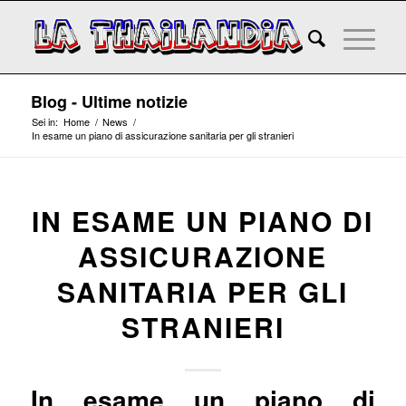
Blog - Ultime notizie
Sei in:
Home
/
News
/
In esame un piano di assicurazione sanitaria per gli stranieri
IN ESAME UN PIANO DI
ASSICURAZIONE
SANITARIA PER GLI
STRANIERI
In esame un piano di