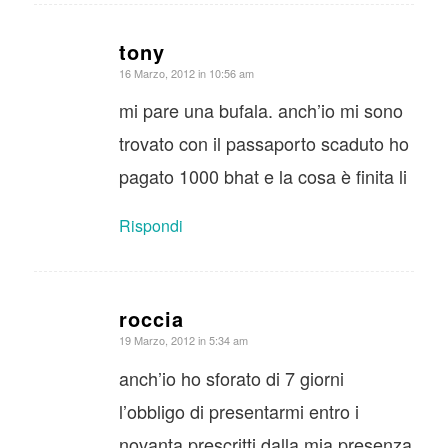
tony
dice:
16 Marzo, 2012 in 10:56 am
mi pare una bufala. anch’io mi sono
trovato con il passaporto scaduto ho
pagato 1000 bhat e la cosa è finita li
Rispondi
roccia
dice:
19 Marzo, 2012 in 5:34 am
anch’io ho sforato di 7 giorni
l’obbligo di presentarmi entro i
novanta prescritti dalla mia presenza