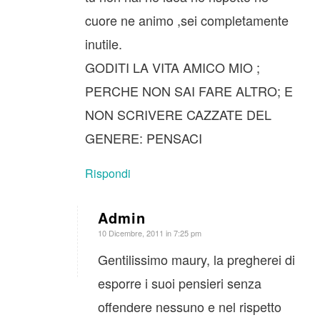
cuore ne animo ,sei completamente
inutile.
GODITI LA VITA AMICO MIO ;
PERCHE NON SAI FARE ALTRO; E
NON SCRIVERE CAZZATE DEL
GENERE: PENSACI
Rispondi
Admin
dice:
10 Dicembre, 2011 in 7:25 pm
Gentilissimo maury, la pregherei di
esporre i suoi pensieri senza
offendere nessuno e nel rispetto