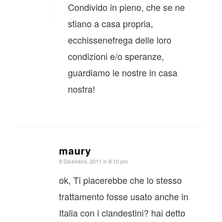
Condivido in pieno, che se ne
stiano a casa propria,
ecchissenefrega delle loro
condizioni e/o speranze,
guardiamo le nostre in casa
nostra!
maury
dice:
9 Dicembre, 2011 in 8:10 pm
ok, Ti piacerebbe che lo stesso
trattamento fosse usato anche in
Italia con i clandestini? hai detto