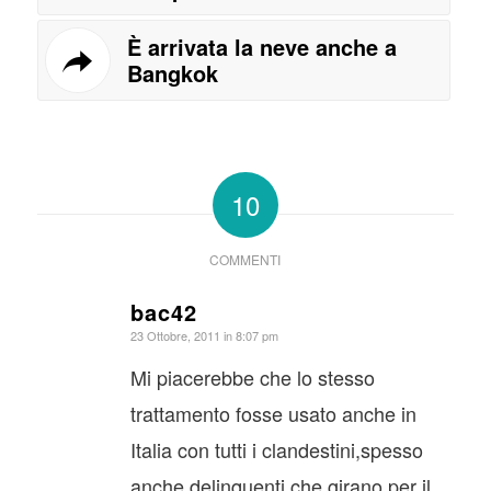
È arrivata la neve anche a
Bangkok
10
COMMENTI
bac42
dice:
23 Ottobre, 2011 in 8:07 pm
Mi piacerebbe che lo stesso
trattamento fosse usato anche in
Italia con tutti i clandestini,spesso
anche delinquenti,che girano per il