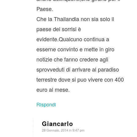
Paese.
Che la Thailandia non sia solo il
paese dei sorrisi è
evidente.Qualcuno continua a
esserne convinto e mette in giro
notizie che fanno credere agli
sprovveduti di arrivare al paradiso
terrestre dove si puo vivere con 400
euro al mese.
Rispondi
Giancarlo
dice:
28 Gennaio, 2014 in 9:47 pm