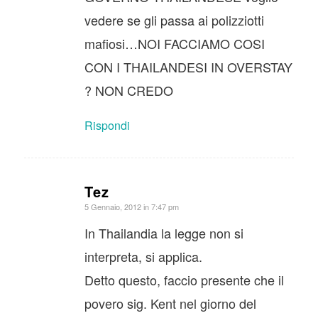
vedere se gli passa ai polizziotti
mafiosi…NOI FACCIAMO COSI
CON I THAILANDESI IN OVERSTAY
? NON CREDO
Rispondi
Tez
dice:
5 Gennaio, 2012 in 7:47 pm
In Thailandia la legge non si
interpreta, si applica.
Detto questo, faccio presente che il
povero sig. Kent nel giorno del