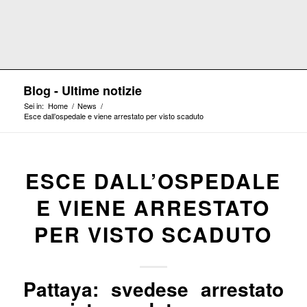
Blog - Ultime notizie
Sei in:
Home
/
News
/
Esce dall’ospedale e viene arrestato per visto scaduto
ESCE DALL’OSPEDALE
E VIENE ARRESTATO
PER VISTO SCADUTO
Pattaya: svedese arrestato