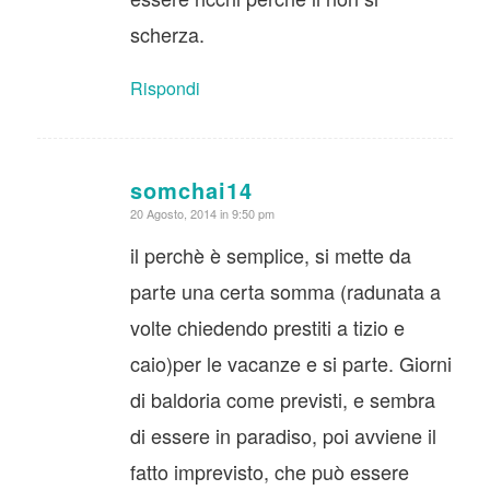
scherza.
Rispondi
somchai14
dice:
20 Agosto, 2014 in 9:50 pm
il perchè è semplice, si mette da
parte una certa somma (radunata a
volte chiedendo prestiti a tizio e
caio)per le vacanze e si parte. Giorni
di baldoria come previsti, e sembra
di essere in paradiso, poi avviene il
fatto imprevisto, che può essere