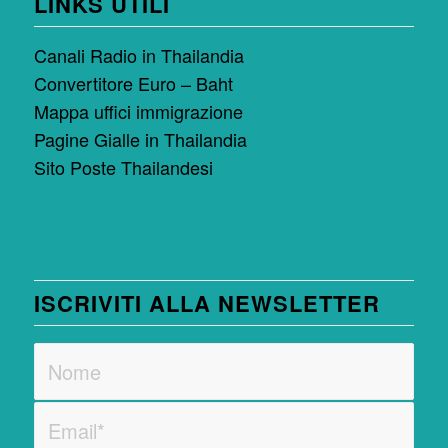
LINKS UTILI
Canali Radio in Thailandia
Convertitore Euro – Baht
Mappa uffici immigrazione
Pagine Gialle in Thailandia
Sito Poste Thailandesi
ISCRIVITI ALLA NEWSLETTER