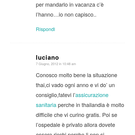
per mandarlo in vacanza c’è
l’hanno…io non capisco..
Rispondi
luciano
dice:
7 Giugno, 2012 in 10:48 am
Conosco molto bene la situazione
thai,ci vado ogni anno e vi do’ un
consiglio,fatevi l’
assicurazione
sanitaria
perche in thailandia è molto
difficile che vi curino gratis. Poi se
l’ospedale è privato allora dovete
essere ricchi perche li non si