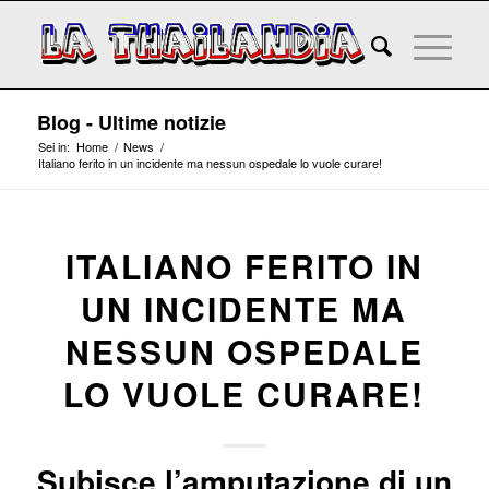
Blog - Ultime notizie
Sei in:
Home
/
News
/
Italiano ferito in un incidente ma nessun ospedale lo vuole curare!
ITALIANO FERITO IN
UN INCIDENTE MA
NESSUN OSPEDALE
LO VUOLE CURARE!
Subisce l’amputazione di un