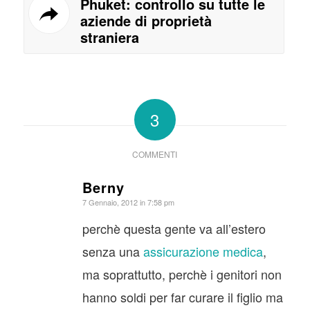
Phuket: controllo su tutte le
aziende di proprietà
straniera
3
COMMENTI
Berny
dice:
7 Gennaio, 2012 in 7:58 pm
perchè questa gente va all’estero
senza una
assicurazione medica
,
ma soprattutto, perchè i genitori non
hanno soldi per far curare il figlio ma