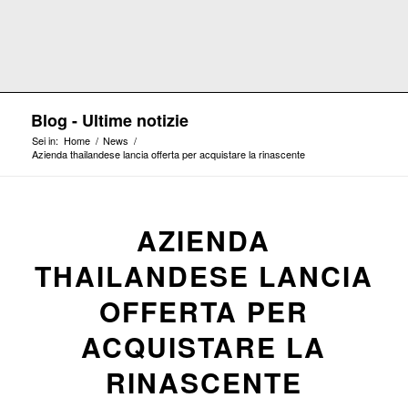
Blog - Ultime notizie
Sei in:
Home
/
News
/
Azienda thailandese lancia offerta per acquistare la rinascente
AZIENDA
THAILANDESE LANCIA
OFFERTA PER
ACQUISTARE LA
RINASCENTE