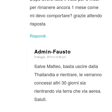
per rimanere ancora 1 mese come
mi devo comportare? grazie attendo
risposta
Rispondi
Admin-Fausto
dice:
8 Maggio, 2015 in 8:38 pm
Salve Matteo, basta uscire dalla
Thailandia e rientrare, le verranno
concessi altri 30 giorni sia
rientrando via terra che via aerea.
Saluti.