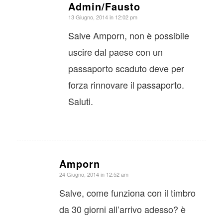
Admin/Fausto
dice:
13 Giugno, 2014 in 12:02 pm
Salve Amporn, non è possibile
uscire dal paese con un
passaporto scaduto deve per
forza rinnovare il passaporto.
Saluti.
Amporn
dice:
24 Giugno, 2014 in 12:52 am
Salve, come funziona con il timbro
da 30 giorni all’arrivo adesso? è