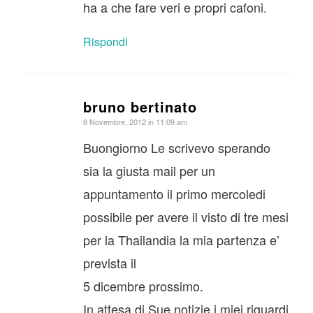
ha a che fare veri e propri cafoni.
Rispondi
bruno bertinato
dice:
8 Novembre, 2012 in 11:09 am
Buongiorno Le scrivevo sperando
sia la giusta mail per un
appuntamento il primo mercoledi
possibile per avere il visto di tre mesi
per la Thailandia la mia partenza e’
prevista il
5 dicembre prossimo.
In attesa di Sue notizie i miei riguardi