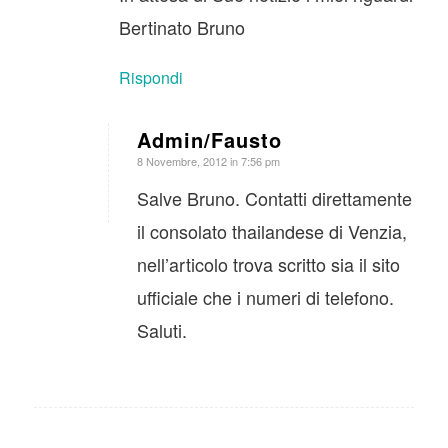
Bertinato Bruno
Rispondi
Admin/Fausto
dice:
8 Novembre, 2012 in 7:56 pm
Salve Bruno. Contatti direttamente
il consolato thailandese di Venzia,
nell’articolo trova scritto sia il sito
ufficiale che i numeri di telefono.
Saluti.