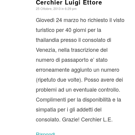
Cerchier Luigi Ettore
dice:
25 Ottobre, 2013 in 6:29 pm
Giovedì 24 marzo ho richiesto il visto
turistico per 40 giorni per la
thailandia presso il consolato di
Venezia, nella trascrizione del
numero di passaporto e’ stato
erroneamente aggiunto un numero
(ripetuto due volte). Posso avere dei
problemi ad un eventuale controllo.
Complimenti per la disponibilità e la
simpatia per i gli addetti del
consolato. Grazie! Cerchier L.E.
Rispondi