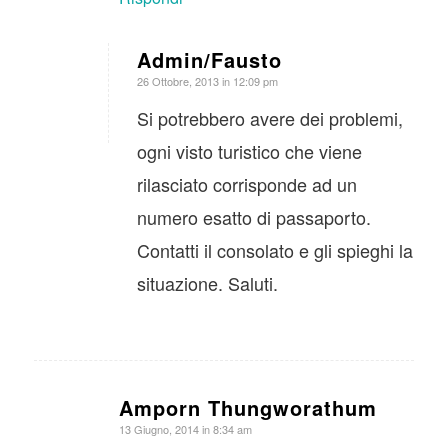
Admin/Fausto
dice:
26 Ottobre, 2013 in 12:09 pm
Si potrebbero avere dei problemi,
ogni visto turistico che viene
rilasciato corrisponde ad un
numero esatto di passaporto.
Contatti il consolato e gli spieghi la
situazione. Saluti.
Amporn Thungworathum
dice:
13 Giugno, 2014 in 8:34 am