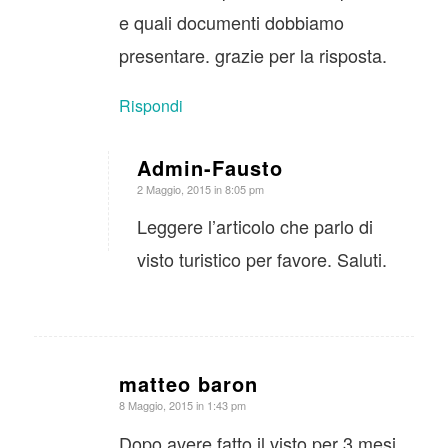
e quali documenti dobbiamo
presentare. grazie per la risposta.
Rispondi
Admin-Fausto
dice:
2 Maggio, 2015 in 8:05 pm
Leggere l’articolo che parlo di
visto turistico per favore. Saluti.
matteo baron
dice:
8 Maggio, 2015 in 1:43 pm
Dopo avere fatto il visto per 3 mesi