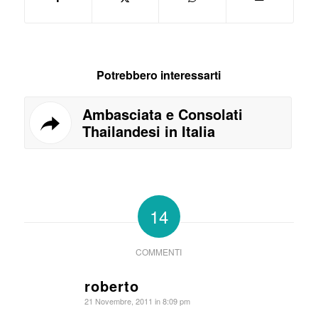
Potrebbero interessarti
Ambasciata e Consolati
Thailandesi in Italia
14
COMMENTI
roberto
dice:
21 Novembre, 2011 in 8:09 pm