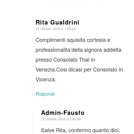
Rita Gualdrini
dice:
12 Ottobre, 2016 in 1:09 pm
Complimenti squisita cortesia e
professionalita’della signora addetta
presso Consolato Thai in
Venezia.Cosi dicasi per Consolato in
Vicenza.
Rispondi
Admin-Fausto
dice:
12 Ottobre, 2016 in 2:40 pm
Salve Rita, confermo quanto dici,