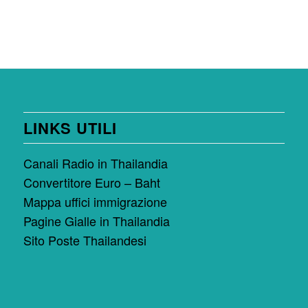
LINKS UTILI
Canali Radio in Thailandia
Convertitore Euro – Baht
Mappa uffici immigrazione
Pagine Gialle in Thailandia
Sito Poste Thailandesi