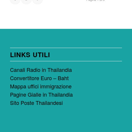
LINKS UTILI
Canali Radio in Thailandia
Convertitore Euro – Baht
Mappa uffici immigrazione
Pagine Gialle in Thailandia
Sito Poste Thailandesi