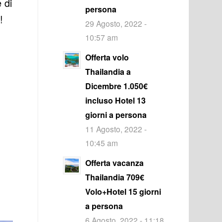
 di
persona
!
29 Agosto, 2022 -
10:57 am
Offerta volo
Thailandia a
Dicembre 1.050€
incluso Hotel 13
giorni a persona
11 Agosto, 2022 -
10:45 am
Offerta vacanza
Thailandia 709€
Volo+Hotel 15 giorni
a persona
6 Agosto, 2022 - 11:18