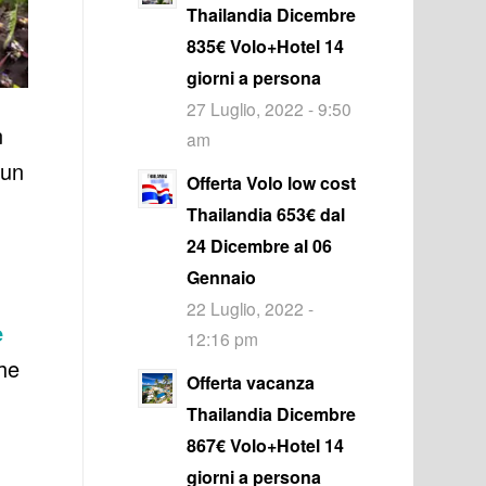
Thailandia Dicembre
835€ Volo+Hotel 14
giorni a persona
27 Luglio, 2022 - 9:50
n
am
 un
Offerta Volo low cost
Thailandia 653€ dal
24 Dicembre al 06
Gennaio
22 Luglio, 2022 -
e
12:16 pm
he
Offerta vacanza
Thailandia Dicembre
867€ Volo+Hotel 14
giorni a persona