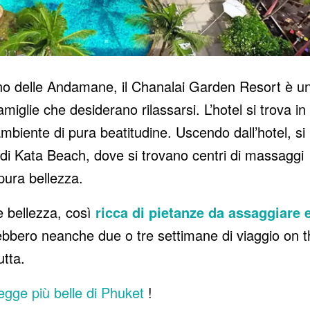
ano delle Andamane, il Chanalai Garden Resort è u
amiglie che desiderano rilassarsi. L’hotel si trova in
ambiente di pura beatitudine. Uscendo dall’hotel, si
 di Kata Beach, dove si trovano centri di massaggi
 pura bellezza.
e bellezza, così
ricca di pietanze da assaggiare 
bbero neanche due o tre settimane di viaggio on t
utta.
iegge più belle di Phuket
!