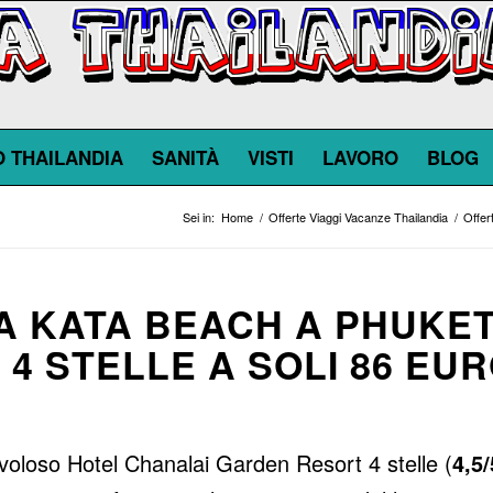
O THAILANDIA
SANITÀ
VISTI
LAVORO
BLOG
Sei in:
Home
/
Offerte Viaggi Vacanze Thailandia
/
Offer
A KATA BEACH A PHUKE
L 4 STELLE A SOLI 86 EU
voloso Hotel Chanalai Garden Resort 4 stelle (
4,5/