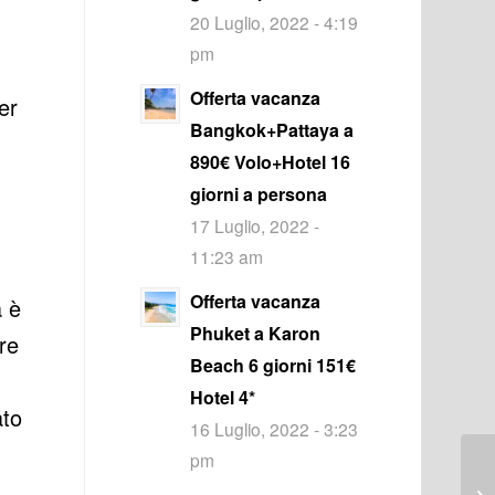
20 Luglio, 2022 - 4:19
pm
Offerta vacanza
er
Bangkok+Pattaya a
890€ Volo+Hotel 16
giorni a persona
17 Luglio, 2022 -
11:23 am
Offerta vacanza
a è
Phuket a Karon
re
Beach 6 giorni 151€
Hotel 4*
ato
16 Luglio, 2022 - 3:23
pm