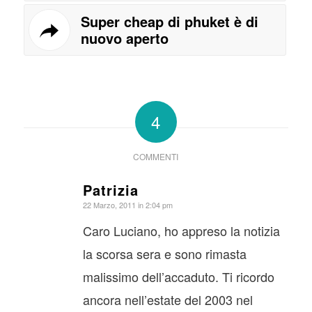
Super cheap di phuket è di
nuovo aperto
4
COMMENTI
Patrizia
dice:
22 Marzo, 2011 in 2:04 pm
Caro Luciano, ho appreso la notizia
la scorsa sera e sono rimasta
malissimo dell’accaduto. Ti ricordo
ancora nell’estate del 2003 nel