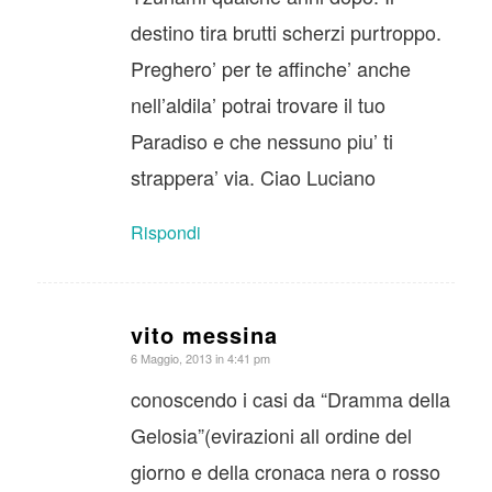
destino tira brutti scherzi purtroppo.
Preghero’ per te affinche’ anche
nell’aldila’ potrai trovare il tuo
Paradiso e che nessuno piu’ ti
strappera’ via. Ciao Luciano
Rispondi
vito messina
dice:
6 Maggio, 2013 in 4:41 pm
conoscendo i casi da “Dramma della
Gelosia”(evirazioni all ordine del
giorno e della cronaca nera o rosso