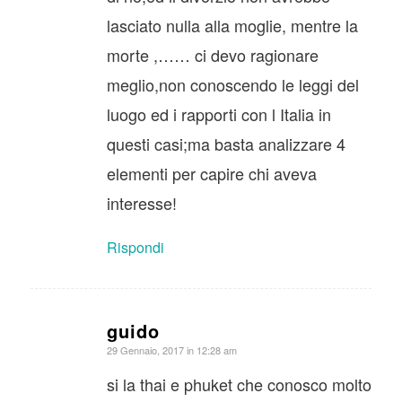
lasciato nulla alla moglie, mentre la
morte ,…… ci devo ragionare
meglio,non conoscendo le leggi del
luogo ed i rapporti con l Italia in
questi casi;ma basta analizzare 4
elementi per capire chi aveva
interesse!
Rispondi
guido
dice:
29 Gennaio, 2017 in 12:28 am
si la thai e phuket che conosco molto