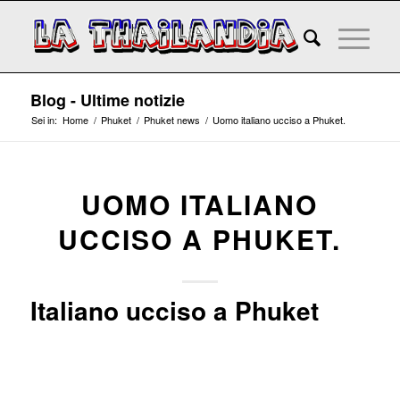
Blog - Ultime notizie
Sei in:
Home
/
Phuket
/
Phuket news
/
Uomo italiano ucciso a Phuket.
ha
UOMO ITALIANO
o:
UCCISO A PHUKET.
Italiano ucciso a Phuket