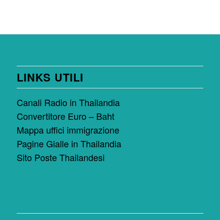
LINKS UTILI
Canali Radio in Thailandia
Convertitore Euro – Baht
Mappa uffici immigrazione
Pagine Gialle in Thailandia
Sito Poste Thailandesi