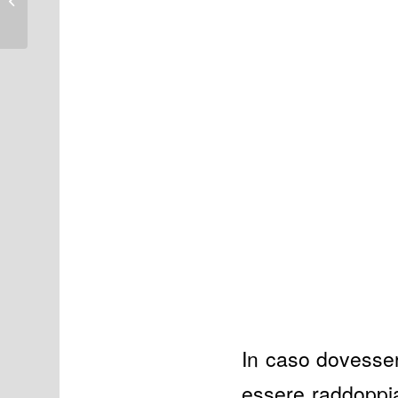
a Phuket
In caso dovesser
essere raddoppia