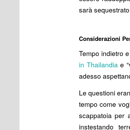
sarà sequestrato 
Considerazioni Pe
Tempo indietro e
in Thailandia
e “v
adesso aspettando 
Le questioni erano
tempo come vogl
scappatoia per a
instestando ter