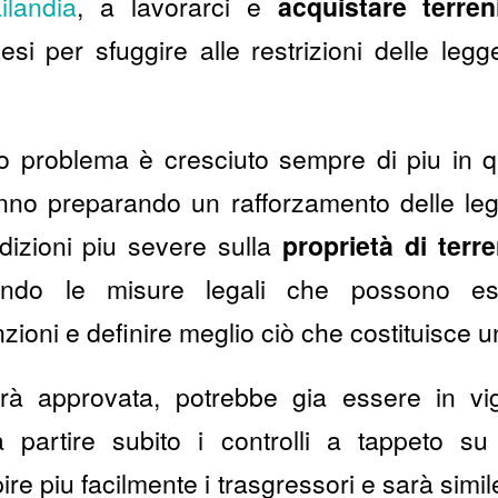
ilandia
, a lavorarci e
acquistare terren
esi per sfuggire alle restrizioni delle legg
to problema è cresciuto sempre di piu in qu
nno preparando un rafforzamento delle leg
ndizioni piu severe sulla
proprietà di terre
liando le misure legali che possono ess
nzioni e definire meglio ciò che costituisce u
rà approvata, potrebbe gia essere in vi
 partire subito i controlli a tappeto su tu
pire piu facilmente i trasgressori e sarà simi