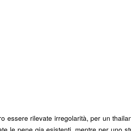
o essere rilevate irregolarità, per un thail
te le pene gia esistenti, mentre per uno st