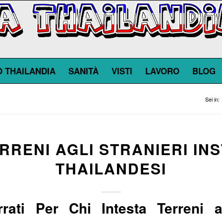
O THAILANDIA
SANITÀ
VISTI
LAVORO
BLOG
Sei in:
RRENI AGLI STRANIERI INS
THAILANDESI
errati Per Chi Intesta Terreni 