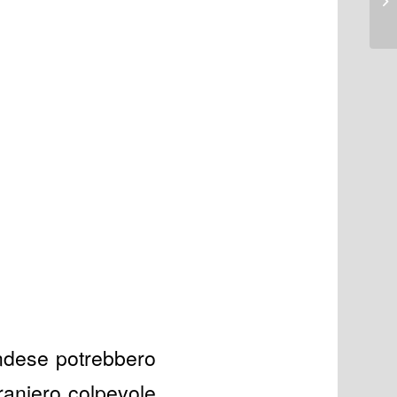
andese potrebbero
raniero colpevole