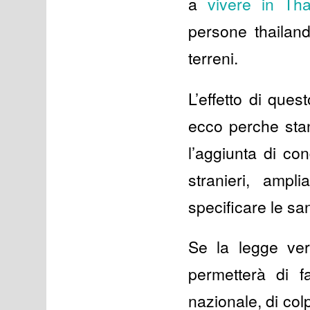
a
vivere in Tha
persone thailand
terreni.
L’effetto di ques
ecco perche sta
l’aggiunta di co
stranieri, amp
specificare le sa
Se la legge ver
permetterà di fa
nazionale, di col