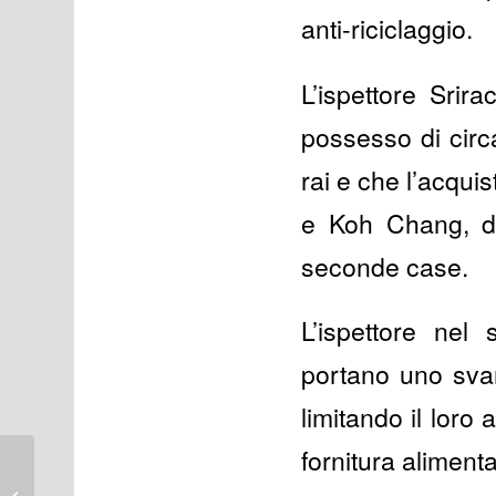
anti-riciclaggio.
L’ispettore Srir
possesso di circa
rai e che l’acqui
e Koh Chang, dov
seconde case.
L’ispettore nel
portano uno svan
limitando il loro
fornitura aliment
Giorgio: Italiano
Residente in Thailandia