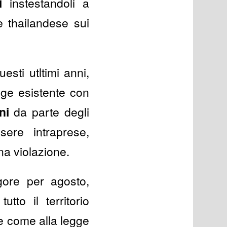
i
instestandoli a
e thailandese sui
esti utltimi anni,
ge esistente con
ni
da parte degli
ere intraprese,
na violazione.
gore per agosto,
tto il territorio
le come alla legge