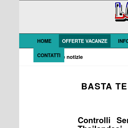
HOME
OFFERTE VACANZE
INF
CONTATTI
Blog - Ultime notizie
BASTA TE
Controlli S