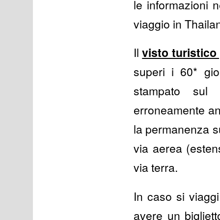
le informazioni n
viaggio in Thaila
Il
visto turistico
superi i 60* gio
stampato sul
erroneamente an
la permanenza su
via aerea (estens
via terra.
In caso si viagg
avere un bigliet