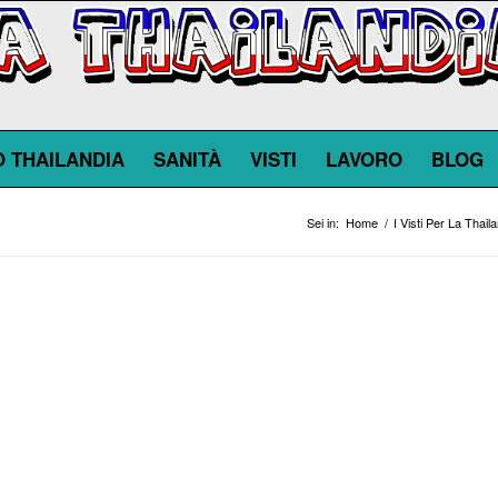
O THAILANDIA
SANITÀ
VISTI
LAVORO
BLOG
Sei in:
Home
/
I Visti Per La Thail