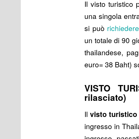
Il visto turistic
una singola entrat
si può
richiedere
un totale di 90 g
thailandese, pa
euro= 38 Baht) s
VISTO TURI
rilasciato)
Il
visto turistic
ingresso in Thaila
ingresso, passat