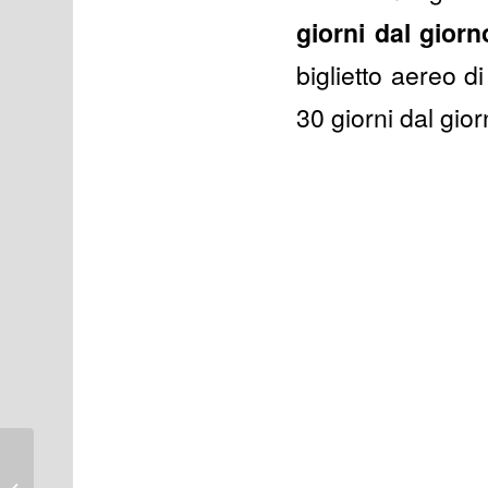
giorni dal giorn
biglietto aereo d
30 giorni dal gior
Phuket Town: guida
turistica cosa vedere