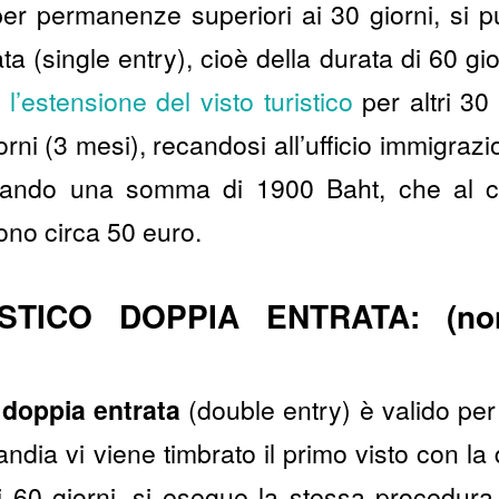
o per permanenze superiori ai 30 giorni, si 
a (single entry), cioè della durata di 60 gio
 l’estensione del visto turistico
per altri 30 
iorni (3 mesi), recandosi all’ufficio immigra
gando una somma di 1900 Baht, che al c
ono circa 50 euro.
STICO DOPPIA ENTRATA: (no
o doppia entrata
(double entry) è valido per
ndia vi viene timbrato il primo visto con la 
i 60 giorni, si esegue la stessa procedura 