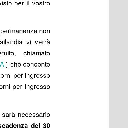
isto per il vostro
la permanenza non
ailandia vi verrà
uito, chiamato
.A.
) che consente
orni per ingresso
iorni per ingresso
a sarà necessario
scadenza dei 30