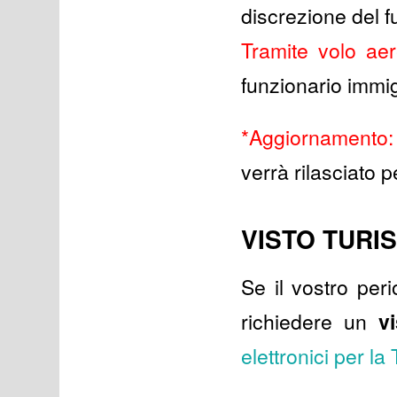
discrezione del f
Tramite volo aere
funzionario immi
*Aggiornamento:
verrà rilasciato
VISTO TURI
Se il vostro per
richiedere un
v
elettronici per la