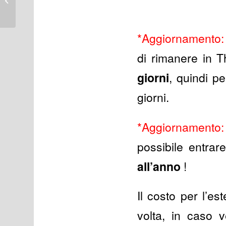
ristoranti e hotel
*Aggiornamento:
di rimanere in T
giorni
, quindi p
giorni.
*Aggiornamento:
possibile entrar
all’anno
!
Il costo per l’e
volta, in caso v