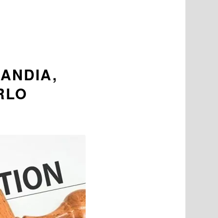
LANDIA,
RLO