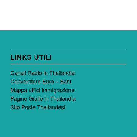
LINKS UTILI
Canali Radio in Thailandia
Convertitore Euro – Baht
Mappa uffici immigrazione
Pagine Gialle in Thailandia
Sito Poste Thailandesi